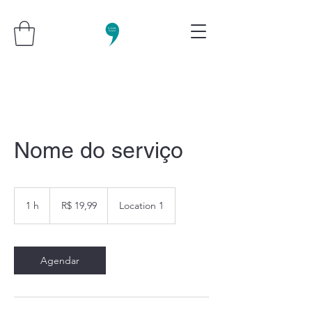
Nome do serviço
19,99
Reais
1 h
1
R$ 19,99
Location 1
brasileiros
Agendar